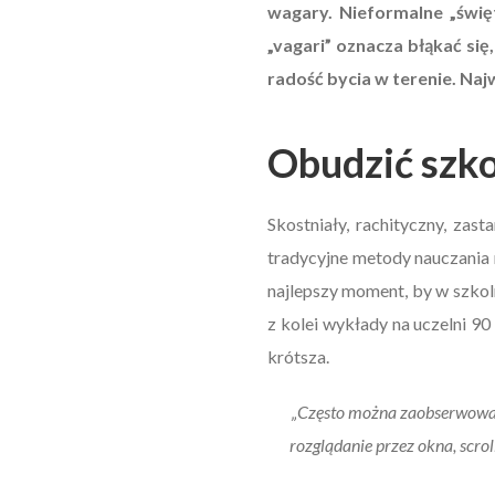
wagary. Nieformalne „świę
„vagari” oznacza błąkać si
radość bycia w terenie. Na
Obudzić szk
Skostniały, rachityczny, za
tradycyjne metody nauczania
najlepszy moment, by w szkol
z kolei wykłady na uczelni 90
krótsza.
„Często można zaobserwować 
rozglądanie przez okna, scro