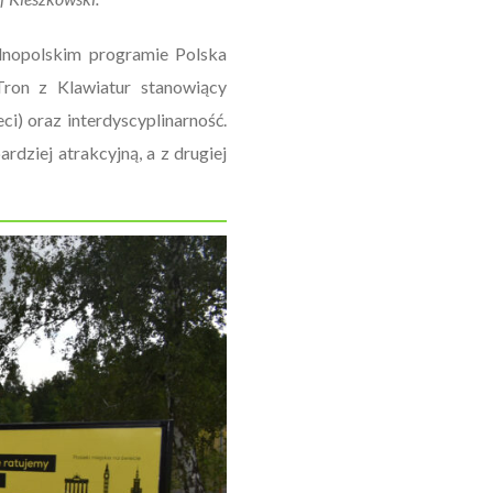
ólnopolskim programie Polska
(Tron z Klawiatur stanowiący
i) oraz interdyscyplinarność.
dziej atrakcyjną, a z drugiej