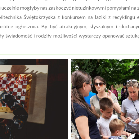
 i uczelnie mogłyby nas zaskoczyć nietuzinkowymi pomysłami na
litechnika Świętokrzyska z konkursem na łaziki z recyklingu e
krótce ogłoszona. By być atrakcyjnym, słyszalnym i słuchan
ły świadomość i rodziły możliwości wystarczy opanować sztuk