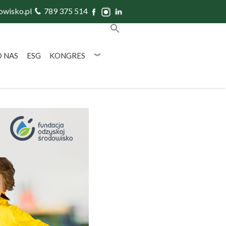
owisko.pl
789 375 514
O NAS
ESG
KONGRES
︾