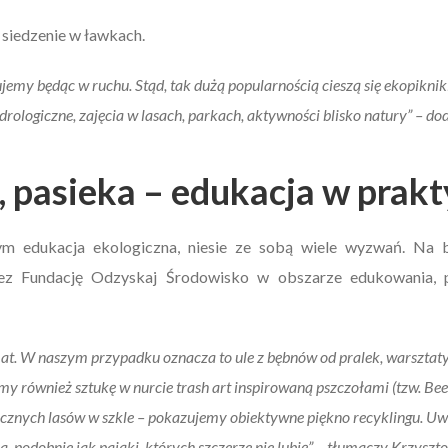
e siedzenie w ławkach.
jemy będąc w ruchu. Stąd, tak dużą popularnością cieszą się ekopiknik
drologiczne, zajęcia w lasach, parkach, aktywności blisko natury” – dod
a, pasieka – edukacja w prak
m edukacja ekologiczna, niesie ze sobą wiele wyzwań. Na ba
ez Fundację Odzyskaj Środowisko w obszarze edukowania, p
at. W naszym przypadku oznacza to ule z bębnów od pralek, warsztaty
y również sztukę w nurcie trash art inspirowaną pszczołami (tzw. Bee
rycznych lasów w szkle – pokazujemy obiektywne piękno recyklingu. Uw
, podobnie jak pająki, których szczerze nie lubię” – tłumaczy Krzyszt