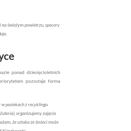
i na świeżym powietrzu, spacery
aje.
tyce
zie ponad dziesięcioletnich
riorytetem pozostaje forma
 w pasiekach z recyklingu
żuteria), organizujemy zajęcia
ażam, że sztuka ze śmieci może
of Kieszkowski.