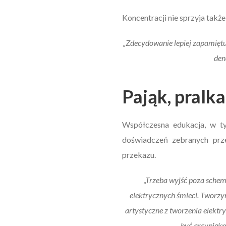
Koncentracji nie sprzyja takż
„Zdecydowanie lepiej zapamiętu
den
Pająk, pralk
Współczesna edukacja, w ty
doświadczeń zebranych prz
przekazu.
„Trzeba wyjść poza schem
elektrycznych śmieci. Tworzym
artystyczne z tworzenia elekt
być arcypiękna