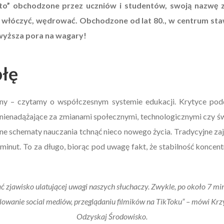
to” obchodzone przez uczniów i studentów, swoją nazwę z
ę, włóczyć, wędrować. Obchodzone od lat 80., w centrum sta
jwyższa pora na wagary!
ołę
stany – czytamy o współczesnym systemie edukacji. Krytyce p
 nienadążające za zmianami społecznymi, technologicznymi czy 
ne schematy nauczania tchnąć nieco nowego życia. Tradycyjne zaję
 minut. To za długo, biorąc pod uwagę fakt, że stabilność koncen
zjawisko ulatującej uwagi naszych słuchaczy. Zwykle, po około 7 minu
llowanie social mediów, przeglądaniu filmików na TikToku” – mówi Krz
Odzyskaj Środowisko.