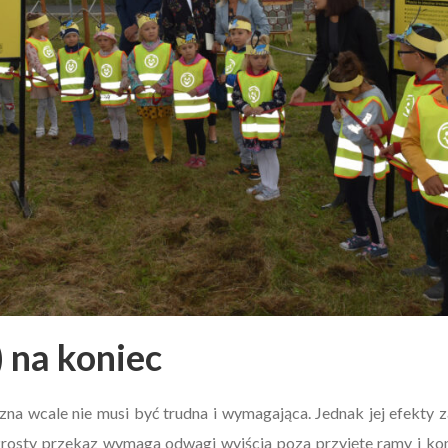
 na koniec
na wcale nie musi być trudna i wymagająca. Jednak jej efekty z
Prosty przekaz wymaga odwagi wyjścia poza przyjęte ramy i ko