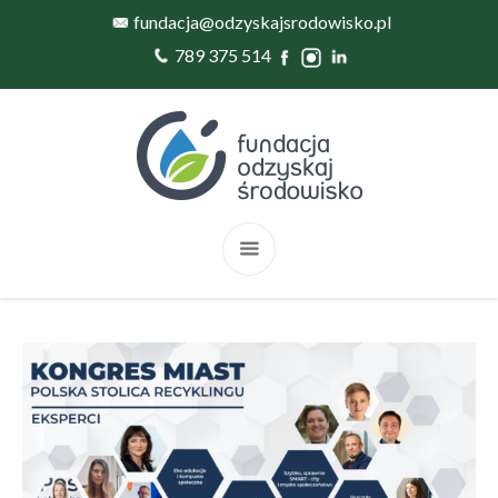
fundacja@odzyskajsrodowisko.pl
789 375 514