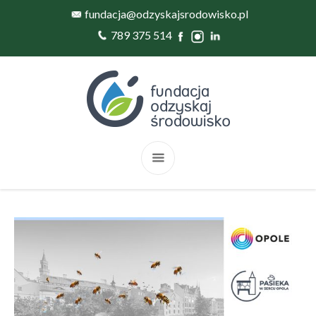
fundacja@odzyskajsrodowisko.pl
789 375 514