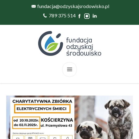
fundacja@odzyskajsrodowisko.pl
789 375 514