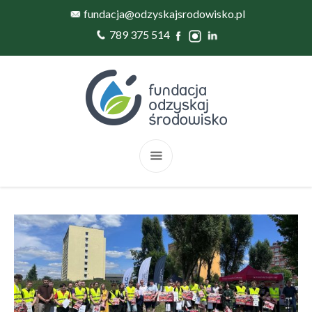
fundacja@odzyskajsrodowisko.pl
789 375 514