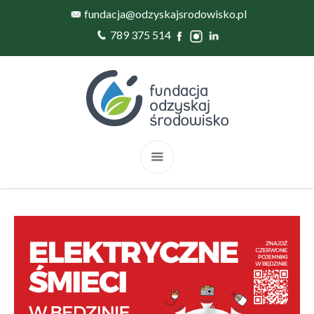
fundacja@odzyskajsrodowisko.pl
789 375 514