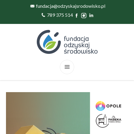
fundacja@odzyskajsrodowisko.pl
789 375 514