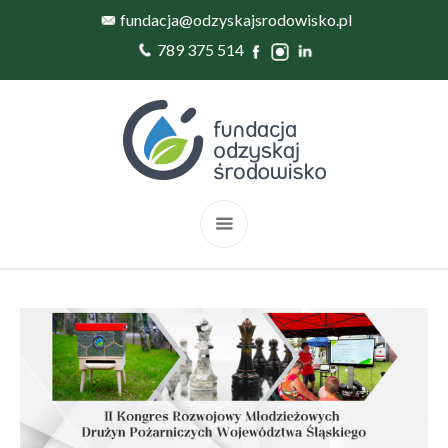
fundacja@odzyskajsrodowisko.pl
789 375 514