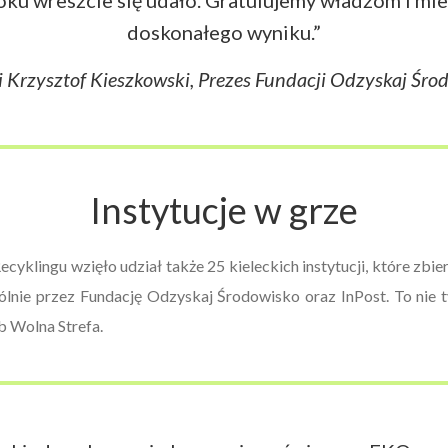
oku wreszcie się udało. Gratulujemy władzom i m
doskonałego wyniku.”
 Krzysztof Kieszkowski, Prezes Fundacji Odzyskaj Śro
Instytucje w grze
cyklingu wzięło udział także 25 kieleckich instytucji, które zbie
nie przez Fundację Odzyskaj Środowisko oraz InPost. To nie ty
b Wolna Strefa.