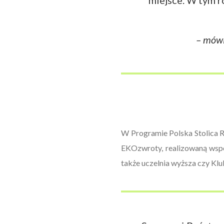
miejsce. W tym r
– mówi
W Programie Polska Stolica Re
EKOzwroty, realizowaną wspól
także uczelnia wyższa czy Klu