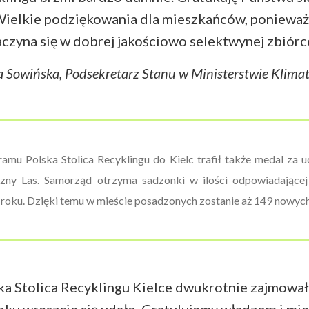
ielkie podziękowania dla mieszkańców, ponieważ
aczyna się w dobrej jakościowo selektwynej zbiórce
a Sowińska, Podsekretarz Stanu w Ministerstwie Klimat
amu Polska Stolica Recyklingu do Kielc trafił także medal za u
zny Las. Samorząd otrzyma sadzonki w ilości odpowiadającej
 roku. Dzięki temu w mieście posadzonych zostanie aż 149 nowyc
a Stolica Recyklingu Kielce dwukrotnie zajmowały