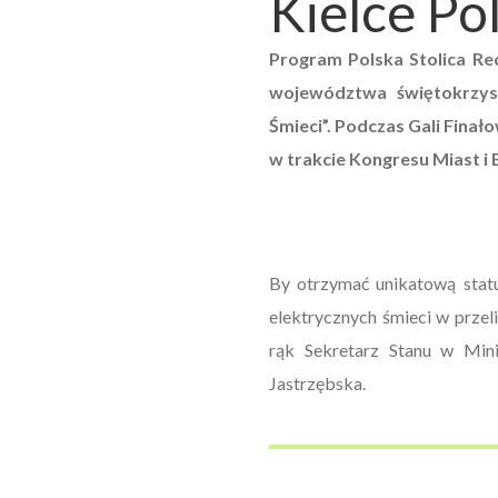
Kielce Po
Program Polska Stolica Rec
województwa świętokrzysk
Śmieci”. Podczas Gali Fina
w trakcie Kongresu Miast i 
By otrzymać unikatową statue
elektrycznych śmieci w przel
rąk Sekretarz Stanu w Mini
Jastrzębska.