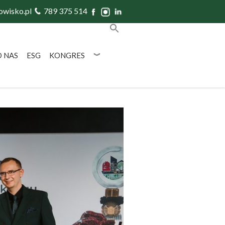
owisko.pl
789 375 514
O NAS
ESG
KONGRES
︾