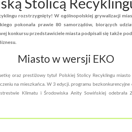
lską Stolicą Recykling
yklingu rozstrzygnięty! W ogólnopolskiej grywalizacji miast
iego pokonała prawie 80 samorządów, biorących udział
łowej konkursu przedstawiciele miasta podpisali się także p
Biznesu.
Miasto w wersji EKO
tkę oraz prestiżowy tytuł Polskiej Stolicy Recyklingu miasto
iczeniu na mieszkańca. W 3 edycji. programu bezkonkurencyjne 
strestwie Klimatu i Środowiska Anity Sowińskiej odebrała 