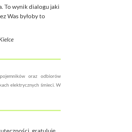
. To wynik dialogu jaki
Bez Was byłoby to
Kielce
 pojemników oraz odbiorów
kach elektrycznych śmieci. W
uteczności, gratuluję