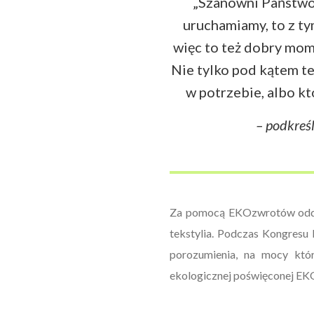
„Szanowni Państwo
uruchamiamy, to z ty
więc to też dobry mome
Nie tylko pod kątem t
w potrzebie, albo kt
– podkreśl
Za pomocą EKOzwrotów oddawa
tekstylia. Podczas Kongresu 
porozumienia, na mocy któ
ekologicznej poświęconej E