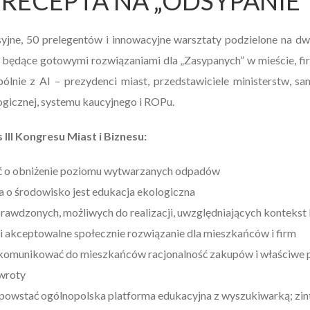
RECEPTA NA „ODSYPANIE”
yjne, 50 prelegentów i innowacyjne warsztaty podzielone na d
ędące gotowymi rozwiązaniami dla „Zasypanych” w mieście, fir
ólnie z AI – prezydenci miast, przedstawiciele ministerstw, 
ogicznej, systemu kaucyjnego i ROPu.
II Kongresu Miast i Biznesu:
bać o obniżenie poziomu wytwarzanych odpadów
a o środowisko jest edukacja ekologiczna
rawdzonych, możliwych do realizacji, uwzględniających kontekst 
i akceptowalne społecznie rozwiązanie dla mieszkańców i firm
y komunikować do mieszkańców racjonalność zakupów i właściwe 
zwroty
 powstać ogólnopolska platforma edukacyjna z wyszukiwarką; zi