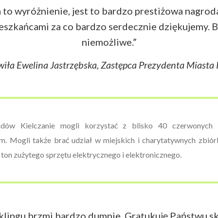
to wyróżnienie, jest to bardzo prestiżowa nagroda
szkańcami za co bardzo serdecznie dziękujemy. 
niemożliwe.”
iła Ewelina Jastrzębska, Zastępca Prezydenta Miasta 
adów Kielczanie mogli korzystać z blisko 40 czerwonych
m. Mogli także brać udział w miejskich i charytatywnych zbiór
ton zużytego sprzętu elektrycznego i elektronicznego.
klingu brzmi bardzo dumnie. Gratukuję Państwu sk