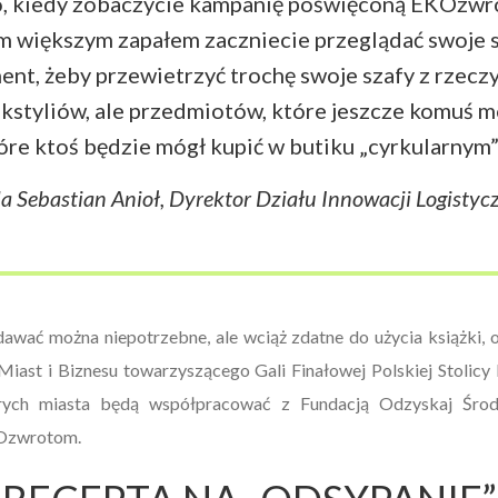
, kiedy zobaczycie kampanię poświęconą EKOzwro
m większym zapałem zaczniecie przeglądać swoje s
nt, żeby przewietrzyć trochę swoje szafy z rzeczy
ekstyliów, ale przedmiotów, które jeszcze komuś m
óre ktoś będzie mógł kupić w butiku „cyrkularnym”
a Sebastian Anioł, Dyrektor Działu Innowacji Logistyc
ć można niepotrzebne, ale wciąż zdatne do użycia książki, ob
Miast i Biznesu towarzyszącego Gali Finałowej Polskiej Stolicy
rych miasta będą współpracować z Fundacją Odzyskaj Środ
KOzwrotom.