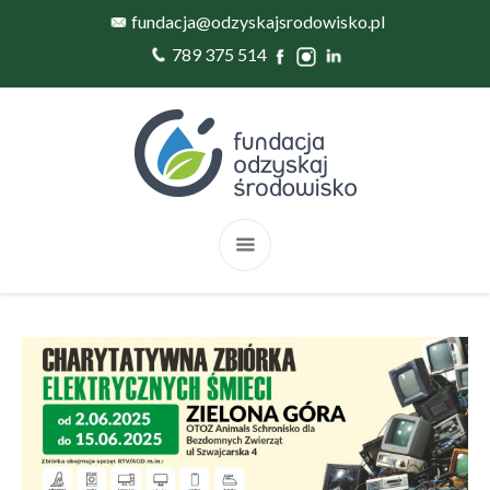
fundacja@odzyskajsrodowisko.pl
789 375 514