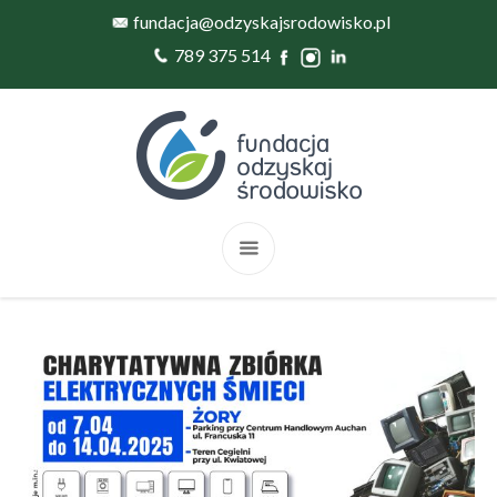
fundacja@odzyskajsrodowisko.pl
789 375 514