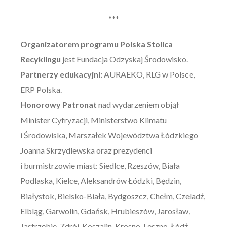
***
Organizatorem programu Polska Stolica
Recyklingu
jest Fundacja Odzyskaj Środowisko.
Partnerzy edukacyjni:
AURAEKO, RLG w Polsce,
ERP Polska.
Honorowy Patronat
nad wydarzeniem objął
Minister Cyfryzacji, Ministerstwo Klimatu
i Środowiska, Marszałek Województwa Łódzkiego
Joanna Skrzydlewska oraz prezydenci
i burmistrzowie miast: Siedlce, Rzeszów, Biała
Podlaska, Kielce, Aleksandrów Łódzki, Będzin,
Białystok, Bielsko-Biała, Bydgoszcz, Chełm, Czeladź,
Elbląg, Garwolin, Gdańsk, Hrubieszów, Jarosław,
Jastrzębie-Zdrój, Koszalin, Krosno, Leszno, Łódź,