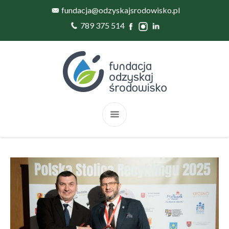
fundacja@odzyskajsrodowisko.pl
789 375 514