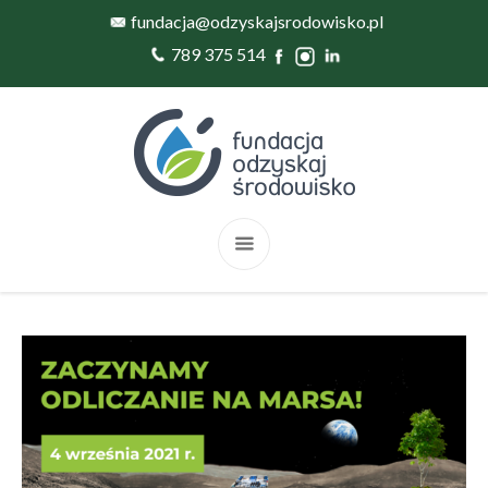
fundacja@odzyskajsrodowisko.pl
789 375 514