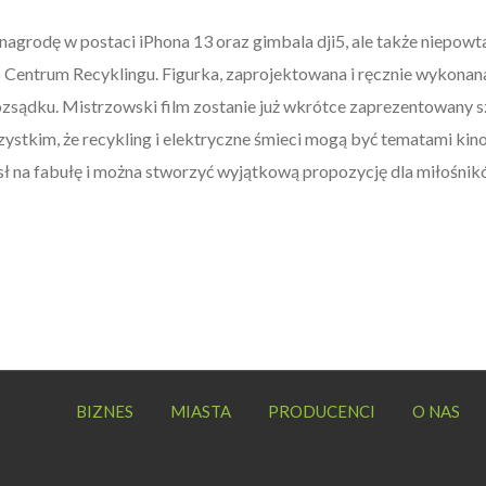
grodę w postaci iPhona 13 oraz gimbala dji5, ale także niepowta
o Centrum Recyklingu. Figurka, zaprojektowana i ręcznie wykona
ozsądku. Mistrzowski film zostanie już wkrótce zaprezentowany sz
zystkim, że recykling i elektryczne śmieci mogą być tematami ki
sł na fabułę i można stworzyć wyjątkową propozycję dla miłośnik
BIZNES
MIASTA
PRODUCENCI
O NAS