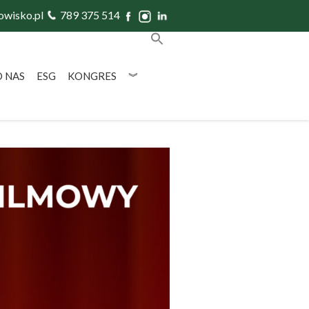
owisko.pl
789 375 514
O NAS
ESG
KONGRES
︾