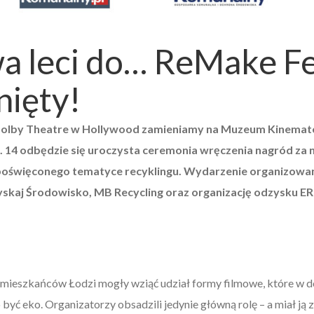
a leci do… ReMake Fe
nięty!
olby Theatre w Hollywood zamieniamy na Muzeum Kinematogr
. 14 odbędzie się uroczysta ceremonia wręczenia nagród za 
poświęconego tematyce recyklingu. Wydarzenie organizowan
skaj Środowisko, MB Recycling oraz organizację odzysku E
mieszkańców Łodzi mogły wziąć udział formy filmowe, które w
o być eko. Organizatorzy obsadzili jedynie główną rolę – a miał j