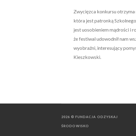
Zwycięzca konkursu otrzyma na
która jest patronką Szkolneg
jest uosobieniem mądrości i r
że festiwal udowodnił nam ws
wyobraźni, interesujący pomy
Kieszkowski.
2026 © FUNDACJA ODZYSKAJ
ŚRODOWISKO