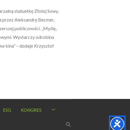
rzalną statuetkę Złotej Sowy,
na przez Aleksandrę Becmer,
erszej publiczności. „Myślę,
nowymi. Wystarczy odrobina
ów kina” – dodaje Krzysztof
ESG
KONGRES
︾