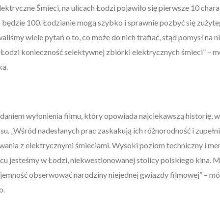
ektryczne Śmieci, na ulicach Łodzi pojawiło się pierwsze 10 cha
owo będzie 100. Łodzianie mogą szybko i sprawnie pozbyć się zużyt
aliśmy wiele pytań o to, co może do nich trafiać, stąd pomysł na 
Łodzi konieczność selektywnej zbiórki elektrycznych śmieci” – 
ka.
daniem wyłonienia filmu, który opowiada najciekawszą historię, 
su. „Wśród nadesłanych prac zaskakują ich różnorodność i zupełn
nia z elektrycznymi śmieciami. Wysoki poziom techniczny i mer
cu jesteśmy w Łodzi, niekwestionowanej stolicy polskiego kina. M
yjemność obserwować narodziny niejednej gwiazdy filmowej” – m
o.