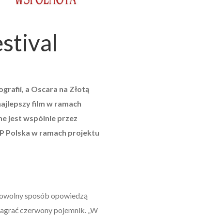
stival
afii, a Oscara na Złotą
najlepszy film w ramach
e jest wspólnie przez
RP Polska w ramach projektu
 dowolny sposób opowiedzą
ą zagrać czerwony pojemnik. „W