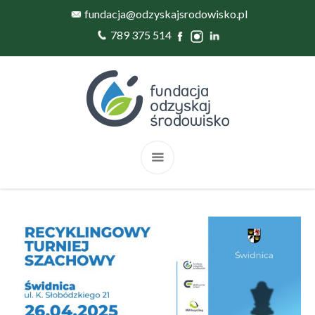
fundacja@odzyskajsrodowisko.pl
789 375 514