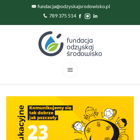
fundacja@odzyskajsrodowisko.pl
789 375 514