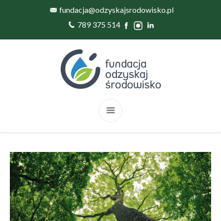
fundacja@odzyskajsrodowisko.pl
789 375 514