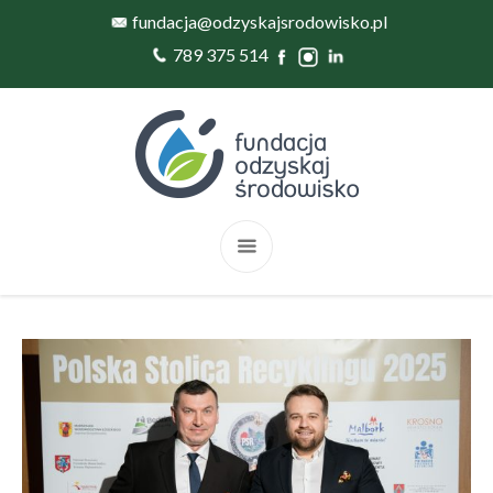
fundacja@odzyskajsrodowisko.pl
789 375 514