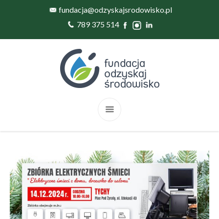
fundacja@odzyskajsrodowisko.pl
789 375 514