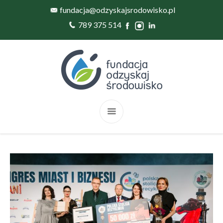
fundacja@odzyskajsrodowisko.pl
789 375 514