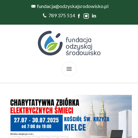
fundacja@odzyskajsrodowisko.pl
789 375 514