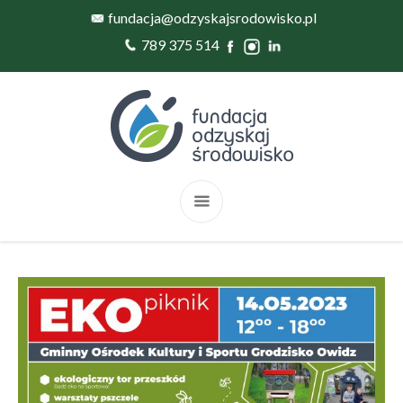
fundacja@odzyskajsrodowisko.pl
789 375 514