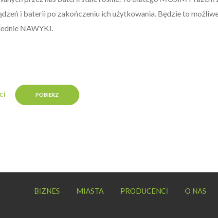
dzeń i baterii po zakończeniu ich użytkowania. Będzie to możliw
iednie NAWYKI.
ci
POBIERZ
BIZNES
MIASTA
PRODUCENCI
O NAS