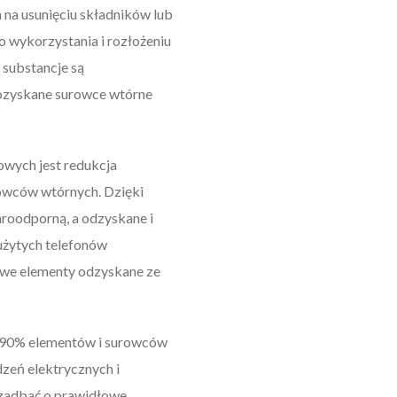
na usunięciu składników lub
o wykorzystania i rozłożeniu
 substancje są
 pozyskane surowce wtórne
owych jest redukcja
rowców wtórnych. Dzięki
aroodporną, a odzyskane i
użytych telefonów
kowe elementy odzyskane ze
aż 90% elementów i surowców
zeń elektrycznych i
m zadbać o prawidłowe