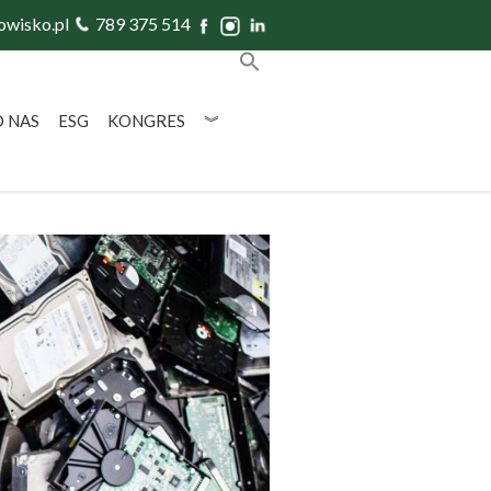
owisko.pl
789 375 514
O NAS
ESG
KONGRES
︾