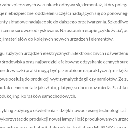
w zabezpieczonych warunkach odbywa się demontaż, który polega 
je niebezpieczne, oddzieleniu części nadających się do ponowneg
enty składowe nadające się do dalszego przetwarzania. Szkodliwe
 i cenne surowce odzyskiwane. Na ostatnim etapie „cyklu życia”,
i materiałów do kolejnych nowych urządzeń i elementów.
 zużytych urządzeń elektrycznych, Elektronicznych i oświetleni
 środowiska oraz najbardziej efektywne odzyskanie cennych su
ane drzwiczki pralki mogą być przerobione na praktyczną miskę ż
we posłużą do produkcji wytrzymałych żagli czy namiotów. Ze z
ak cenne metale jak: złoto, platynę, srebro oraz miedź. Plasti
produkcji np. kołpaków samochodowych.
cykling zużytego oświetlenia – dzięki nowoczesnej technologii, 
wykorzystać do produkcji nowej lampy. Ilość produkowanych urząd
kowanych przez nas baterii stale rośnie. To dlatego MUSIMY raze