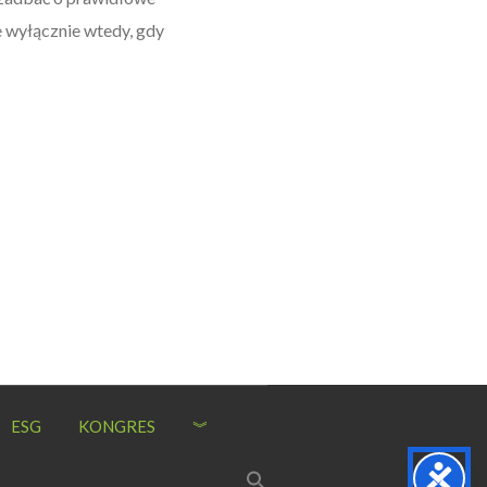
e wyłącznie wtedy, gdy
ESG
KONGRES
︾