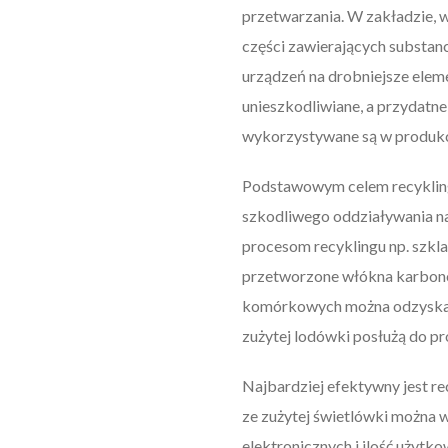
przetwarzania. W zakładzie, 
części zawierających substanc
urządzeń na drobniejsze elem
unieszkodliwiane, a przydatne
wykorzystywane są w produkcj
Podstawowym celem recyklingu
szkodliwego oddziaływania na
procesom recyklingu np. szkl
przetworzone włókna karbono
komórkowych można odzyskać t
zużytej lodówki posłużą do 
Najbardziej efektywny jest re
ze zużytej świetlówki można 
elektronicznych i ilość użyt