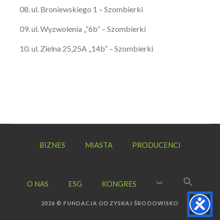
ul. Broniewskiego 1 – Szombierki
ul. Wyzwolenia „”6b” – Szombierki
ul. Zielna 25,25A „14b” – Szombierki
BIZNES
MIASTA
PRODUCENCI
O NAS
ESG
KONGRES
︾
2026 © FUNDACJA ODZYSKAJ ŚRODOWISKO