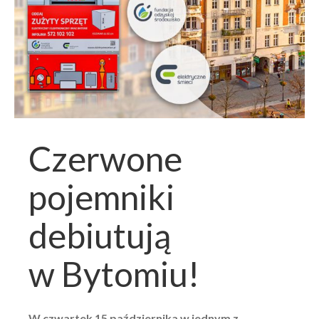
Czerwone
pojemniki
debiutują
w Bytomiu!
W czwartek 15 października w jednym z