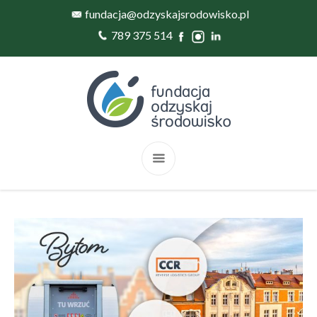
fundacja@odzyskajsrodowisko.pl
789 375 514