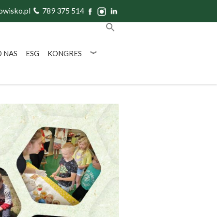
owisko.pl
789 375 514
O NAS
ESG
KONGRES
︾