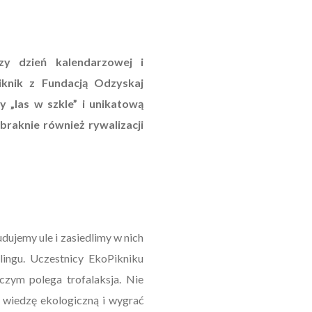
szy dzień kalendarzowej i
iknik z Fundacją Odzyskaj
 „las w szkle” i unikatową
abraknie również rywalizacji
ujemy ule i zasiedlimy w nich
lingu. Uczestnicy EkoPikniku
 czym polega trofalaksja. Nie
 wiedzę ekologiczną i wygrać