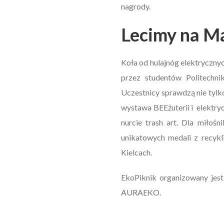
nagrody.
Lecimy na Ma
Koła od hulajnóg elektryczny
przez studentów Politechni
Uczestnicy sprawdzą nie tylk
wystawa BEEżuterii i elektryc
nurcie trash art. Dla miłoś
unikatowych medali z recykl
Kielcach.
EkoPiknik organizowany jest
AURAEKO.