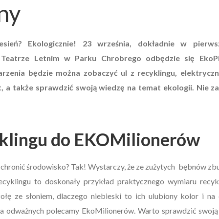
ny
jesień? Ekologicznie! 23 września, dokładnie w pierw
w Teatrze Letnim w Parku Chrobrego odbędzie się EkoP
zenia będzie można zobaczyć ul z recyklingu, elektryczny
t, a także sprawdzić swoją wiedzę na temat ekologii. Nie z
yklingu do EKOMilionerów
chronić środowisko? Tak! Wystarczy, że ze zużytych bębnów zbud
ecyklingu to doskonały przykład praktycznego wymiaru recyk
łę ze słoniem, dlaczego niebieski to ich ulubiony kolor i na
dla odważnych polecamy EkoMilionerów. Warto sprawdzić swoją