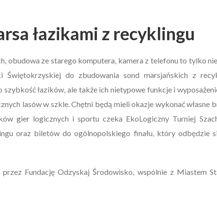
rsa łazikami z recyklingu
ch, obudowa ze starego komputera, kamera z telefonu to tylko n
ki Świętokrzyskiej do zbudowania sond marsjańskich z recy
o szybkość łazików, ale także ich nietypowe funkcje i wyposażen
znych lasów w szkle. Chętni będą mieli okazje wykonać własne bre
ników gier logicznych i sportu czeka EkoLogiczny Turniej Sz
ingu oraz biletów do ogólnopolskiego finału, który odbędzie
 przez Fundację Odzyskaj Środowisko, wspólnie z Miastem St