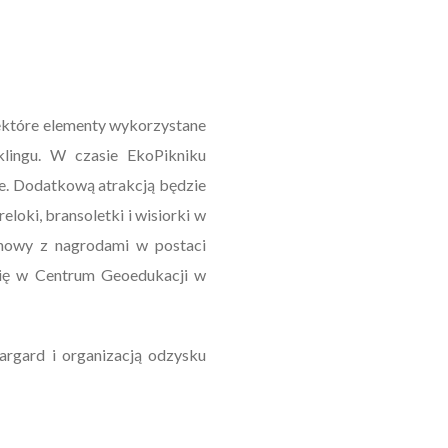
iektóre elementy wykorzystane
klingu. W czasie EkoPikniku
ie. Dodatkową atrakcją będzie
loki, bransoletki i wisiorki w
achowy z nagrodami w postaci
 się w Centrum Geoedukacji w
argard i organizacją odzysku